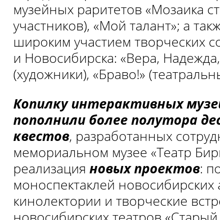
музейных раритетов «Мозаика ст
участников), «Мой талант»; а так
широким участием творческих с
и Новосибирска: «Вера, Надежда
(художники), «Браво!» (театральн
Копилку интерактивных музе
пополнили более полутора де
квестов
, разработанных сотруд
мемориальном музее «Театр Бир
реализация
новых проектов
: п
моноспектаклей новосибирских 
кинолектории и творческие встр
новосибирских театров «Старый