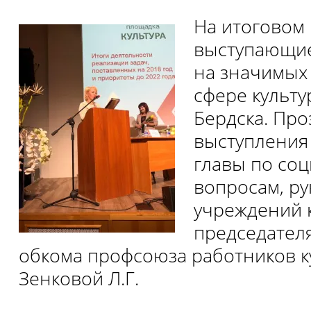
На итоговом
выступающие
на значимых
сфере культу
Бердска. Про
выступления
главы по со
вопросам, р
учреждений 
председател
обкома профсоюза работников к
Зенковой Л.Г.