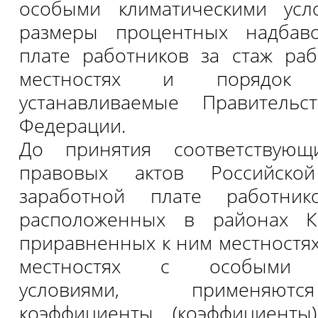
особыми климатическими усл
размеры процентных надбав
плате работников за стаж ра
местностях и порядок
устанавливаемые Правительс
Федерации.
До принятия соответствующ
правовых актов Российско
заработной плате работник
расположенных в районах К
приравненных к ним местностях,
местностях с особыми к
условиями, применяют
коэффициенты (коэффициент