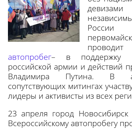
девизам
независи
Росси
первомайс
провод
автопробег
– в поддержку ч
российской армии и действий п
Владимира Путина. В а
сопутствующих митингах участ
лидеры и активисты из всех рег
23 апреля город Новосибирск
Всероссийскому автопробегу пр