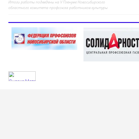
Итоги работы подведены на V Пленуме Новосибирского
Навигация
областного комитета профсоюза работников культуры
по
записям