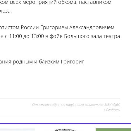
ком всех мероприятий обкома, наставником
оюза.
ртистом России Григорием Александровичем
 с 11:00 до 13:00 в фойе Большого зала театра
ания родным и близким Григория
Отчетное собрание трудового коллектива МБУ «ЦБС
г.Бердска»