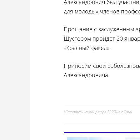
Александрович был участни
для молодых членов профс
Прощание с заслуженным а
Шустером пройдет 20 января
«Красный факел».
Приносим свои соболезнов
Александровича.
«Стратегический резерв 2020» в г.Сочи
Навигация
по