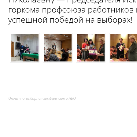
горкома профсоюза работников 
успешной победой на выборах!
Отчетно-выборная конференция в НБО
Навигация
по
записям