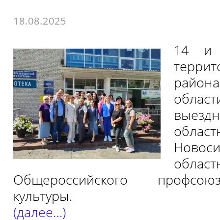
18.08.2025
14 и 
террит
район
обла
выезд
облас
Новоси
област
Общероссийского профсою
культуры.
(далее…)