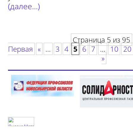
(далее…)
Страница 5 из 95
Первая
«
...
3
4
5
6
7
...
10
20
»