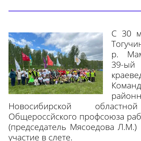
С 30 
Тогучи
р. Ма
39-ы
краеве
Коман
район
Новосибирской областно
Общероссйского профсоюза раб
(председатель Мясоедова Л.М.)
участие в слете.