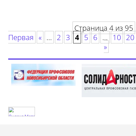
Страница 4 из 95
Первая
«
...
2
3
4
5
6
...
10
20
»