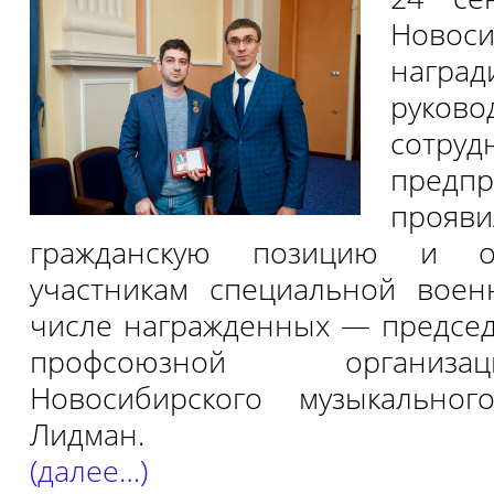
Новоси
наград
руко
сотруд
предп
проя
гражданскую позицию и о
участникам специальной воен
числе награжденных — предсе
профсоюзной организа
Новосибирского музыкально
Лидман.
(далее…)