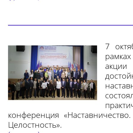
7 октя
рамка
акции
дост
настав
состо
практи
конференция «Наставничество.
Целостность».