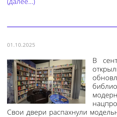
(далее…)
01.10.2025
В сен
откр
обнов
библ
моде
нацпр
Свои двери распахнули модель