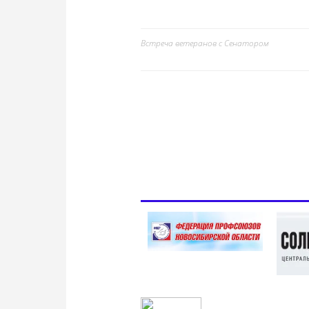
Встреча ветеранов с Сенатором
Навигация
по
записям