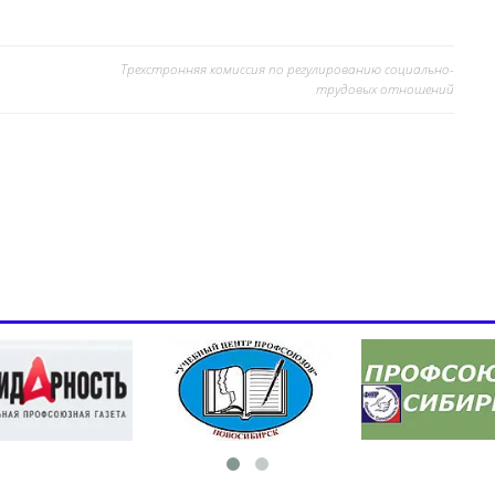
Трехстронняя комиссия по регулированию социально-
трудовых отношений