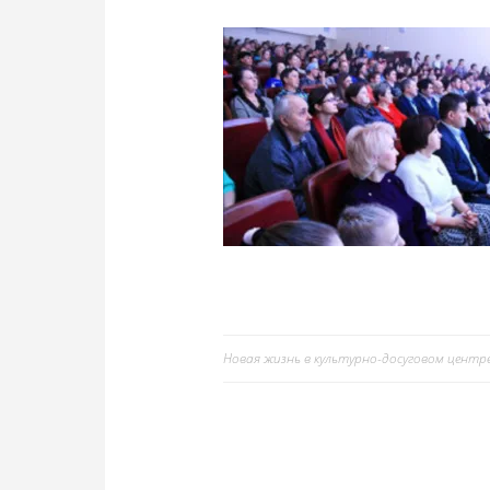
Новая жизнь в культурно-досуговом центр
Навигация
по
записям