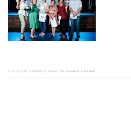
Номинация Золотая середина ДХШ Вишневая девятка
Навигация
по
записям