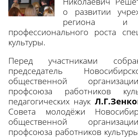
Николаевич Решет
о развитии учре
региона и п
профессионального роста спе
культуры.
Перед участниками собра
председатель Новосибирс
общественной организаци
профсоюза работников куль
педагогических наук
Л.Г.Зенко
Совета молодёжи Новосибир
общественной организаци
профсоюза работников культур