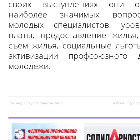
своих выступлениях они о
наиболее значимых вопрос
молодых специалистов: уро
платы, предоставление жилья
съем жилья, социальные льгот
активизации профсоюзного 
молодежи.
Семинар для работников школ
Юбилей Бердск
Навигация
по
записям