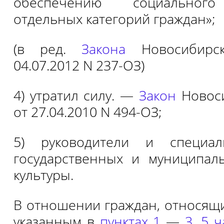
обеспечению социального
отдельных категорий граждан»;
(в ред.
Закона
Новосибирск
04.07.2012 N 237-ОЗ)
4) утратил силу. —
Закон
Новоси
от 27.04.2010 N 494-ОЗ;
5) руководители и специал
государственных и муниципал
культуры.
В отношении граждан, относящи
указанным в
пунктах 1
—
3
,
5 ч