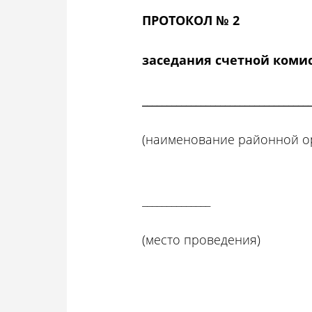
ПРОТОКОЛ № 2
заседания счетной коми
__________________________________
(наименование районной о
______________ о
(место проведения)