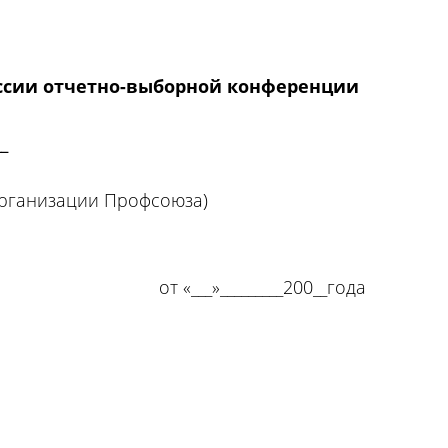
ссии отчетно-выборной конференции
__
рганизации Профсоюза)
т «___»_________200__года