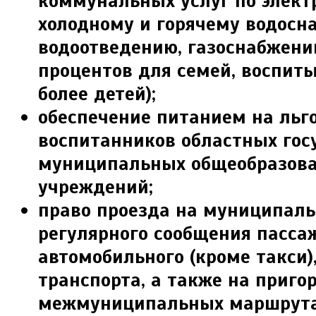
коммунальных услуг по элект
холодному и горячему водосн
водоотведению, газоснабжени
процентов для семей, воспит
более детей);
обеспечение питанием на льг
воспи­танников областных го
муниципальных обще­образов
учреждений;
право проезда на муниципал
регуляр­ного сообщения пасса
автомобильного (кроме так­си)
транспорта, а также на приго
межмуниципальных маршрута