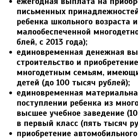
ежегодная выплата на приобр
пись­менных принадлежностей
ребенка школьного возраста и
малообеспеченной многодетно
блей, с 2013 года);
единовременная денежная вы
строи­тельство и приобретени
многодетным семьям, имею­щи
детей (до 100 тысяч рублей);
единовременная материальна
посту­плении ребенка из мног
высшее учебное заведение (10
в первый класс (пять тысяч ру
приобретение автомобильного