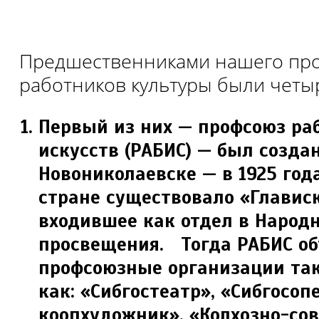
Предшественниками нашего пр
работников культуры были четы
Первый из них — профсоюз ра
искусств (РАБИС) — был создан
Новониколаевске — в 1925 года
стране существовало «Глависк
входившее как отдел в Народ
просвещения. Тогда РАБИС о
профсоюзные организации та
как: «Сибгостеатр», «Сибгосоп
коопхудожник», «Колхозно-сов